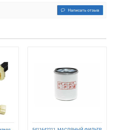
Написать отзыв
ателя
5411642211, МАСЛЯНЫЙ ФИЛЬТР