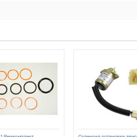
31 Ремкомплект
Соленоид остановки двиг