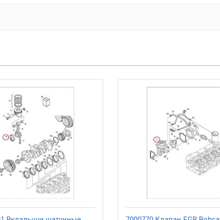
91 Вкладыши шатунные
7000770 Клапан EGR Bobca