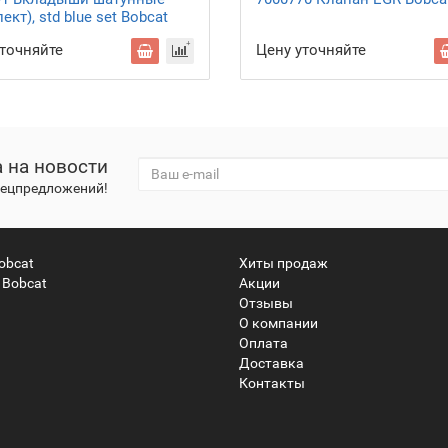
ект), std blue set Bobcat
уточняйте
Цену уточняйте
 на новости
спецпредложений!
obcat
Хиты продаж
 Bobcat
Акции
Отзывы
О компании
Оплата
Доставка
Контакты