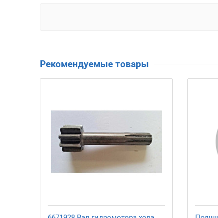
Рекомендуемые товары
6671928 Вал гидромотора хода
Подуш