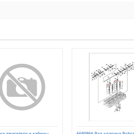
ка двигателя и кабины
6680866 Вал клапана Bobc