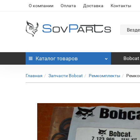
О компании
Оплата
Доставка
Контакты
Везде
Каталог
товаров
Bobcat
Главная
Запчасти Bobcat
Ремкомплекты
Ремко