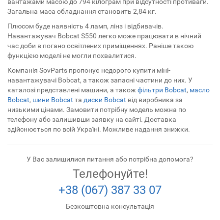
вантажами масою до 794 кілограм при відсутності противаги.
Загальна маса обладнання становить 2,84 кг.
Плюсом буде наявність 4 ламп, лінз і відбивачів.
Навантажувач Bobcat S550 легко може працювати в нічний
час доби в погано освітлених приміщеннях. Раніше такою
функцією моделі не могли похвалитися.
Компанія SovParts пропонує недорого купити міні-
навантажувачі Bobcat, а також запасні частини до них. У
каталозі представлені машини, а також
фільтри Bobcat
,
масло
Bobcat
,
шини Bobcat
та
диски Bobcat
від виробника за
низькими цінами. Замовити потрібну модель можна по
телефону або залишивши заявку на сайті. Доставка
здійснюється по всій Україні. Можливе надання знижки.
У Вас залишилися питання або потрібна допомога?
Телефонуйте!
+38 (067) 387 33 07
Безкоштовна консультація