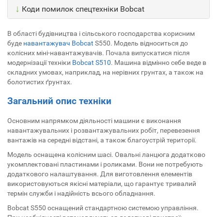
↓
Коди помилок спецтехніки Bobcat
В області будівництва і сільського господарства корисним
буде
навантажувач Bobcat
S550. Модель відноситься до
колісних міні-навантажувачів. Почала випускатися після
модернізації техніки
Bobcat S510
. Машина відмінно себе веде в
складних умовах, наприклад, на нерівних грунтах, а також на
болотистих ґрунтах.
Загальний опис техніки
Основним напрямком діяльності машини є виконання
навантажувальних і розвантажувальних робіт, перевезення
вантажів на середні відстані, а також благоустрій території.
Модель оснащена колісним шасі. Овальні ланцюга додатково
укомплектовані пластинами і роликами. Вони не потребують
додаткового налаштування. Для виготовлення елементів
використовуються якісні матеріали, що гарантує тривалий
термін служби і надійність всього обладнання.
Bobcat S550 оснащений стандартною системою управління.