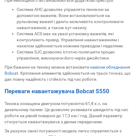
При необхідності встановлюються додаткові пристрої:
Система АНС дозволяє управляти технікою за
допомогою важелів. Вони встановлюються на
рульовому важелі і дають можливість контролювати
навантаження, а також кут нахилу.
Система ACS має на увазі установку важелів, які
контролюють привід. Управління навантаженням і
нахилом здійснюється ножним приводом і педалями.
Система SJC дозволяє істотно полегшити процес
управління, виконуючи його через джойстики.
При бажанні на техніку можна встановити
навісне обладнання
Bobcat
. Кріплення елементів здійснюється на трьох точках, що
дає повну надійність і стійкість під час роботи.
Переваги навантажувача Bobcat S550
Техніка оснащена двигуном потужністю 61,8 к.с. на
дизельному паливі. Це дозволяє розвивати швидкість під час
роботи на рівній поверхні до 17,3 км / год. Даний параметр
стосується навантажувача з двома передачами.
За рахунок своєї потужності модель легко справляється з