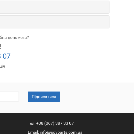
ібна допомога?
!
3 07
ція
Підписатися
Тел:
+38 (067) 387 33 07
Email:
info@sovparts.com.ua