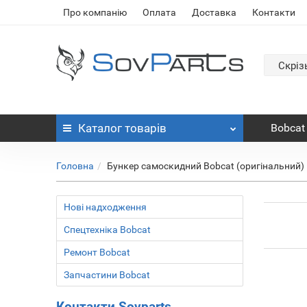
Про компанію
Оплата
Доставка
Контакти
Скріз
Каталог
товарів
Bobcat
Головна
Бункер самоскидний Bobcat (оригінальний)
Нові надходження
Спецтехніка Bobcat
Ремонт Bobcat
Запчастини Bobcat
Контакти Sovparts