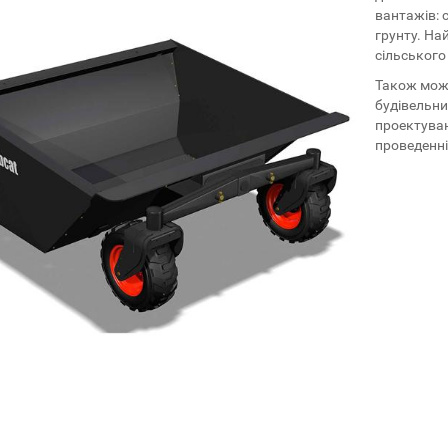
вантажів: 
грунту. На
сільського
Також мож
будівельни
проектуван
проведенні