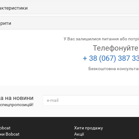
ктеристики
рити
У Вас залишилися питання або потр
Телефонуйте
+ 38 (067) 387 3
Безкоштовна консульта
а на новини
і спецпропозицій!
obcat
Хити продажу
ни Bobcat
Акції