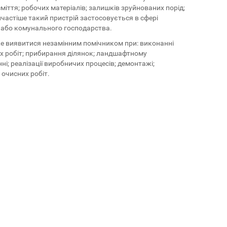
сміття; робочих матеріалів; залишків зруйнованих порід;
йчастіше такий пристрій застосовується в сфері
 або комунального господарства.
е виявитися незамінним помічником при: виконанні
х робіт; прибирання ділянок; ландшафтному
ні; реалізації виробничих процесів; демонтажі;
 очисних робіт.