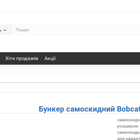
ь
Хіти продажів
Акції
Бункер самоскидний Bobcat
самоскидни
розширює м
самоскида.
для навант