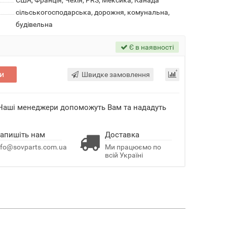
США, Франція, Чехія, PRS, Мексика, Канада
сільськогосподарська, дорожня, комунальна,
будівельна
Є в наявності
и
Швидке замовлення
 Наші менеджери допоможуть Вам та нададуть
апишіть нам
Доставка
nfo@sovparts.com.ua
Ми працюємо по
всій Україні