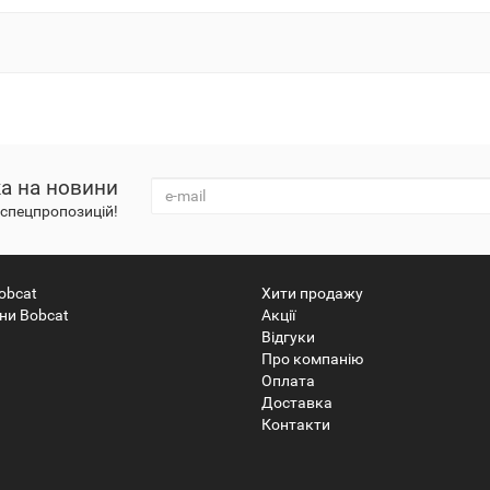
а на новини
і спецпропозицій!
obcat
Хити продажу
ни Bobcat
Акції
Відгуки
Про компанію
Оплата
Доставка
Контакти