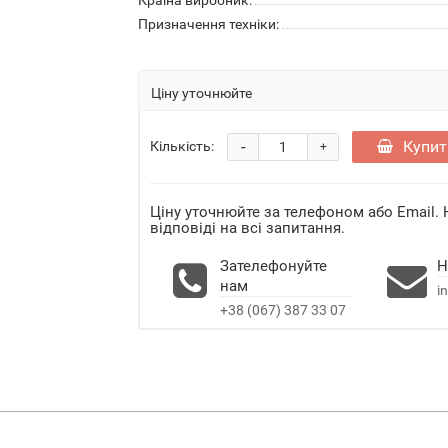
Країна виробник:
Призначення техніки:
Ціну уточнюйте
-
Купит
Кількість:
+
Ціну уточнюйте за телефоном або Email.
відповіді на всі запитання.
Зателефонуйте
Н
нам
i
+38 (067) 387 33 07