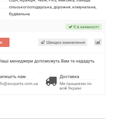
США, Франція, Чехія, PRS, Мексика, Канада
сільськогосподарська, дорожня, комунальна,
будівельна
Є в наявності
и
Швидке замовлення
 Наші менеджери допоможуть Вам та нададуть
апишіть нам
Доставка
nfo@sovparts.com.ua
Ми працюємо по
всій Україні