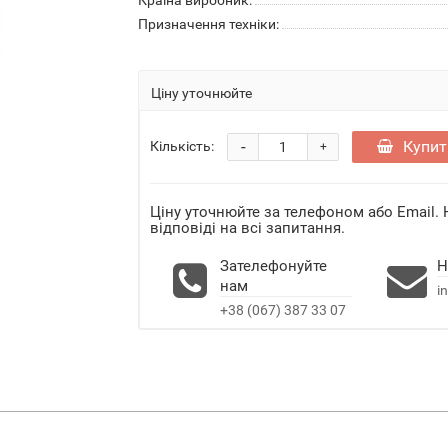
Країна виробник:
Призначення техніки:
Ціну уточнюйте
-
Купит
Кількість:
+
Ціну уточнюйте за телефоном або Email.
відповіді на всі запитання.
Зателефонуйте
Н
нам
i
+38 (067) 387 33 07