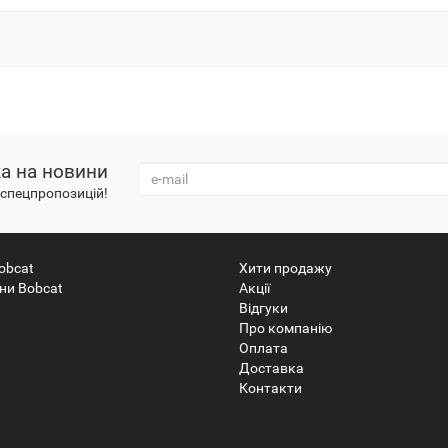
а на новини
і спецпропозицій!
obcat
Хити продажу
ни Bobcat
Акції
Відгуки
Про компанію
Оплата
Доставка
Контакти