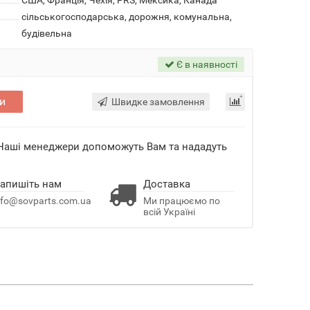
США, Франція, Чехія, PRS, Мексика, Канада
сільськогосподарська, дорожня, комунальна,
будівельна
Є в наявності
и
Швидке замовлення
 Наші менеджери допоможуть Вам та нададуть
апишіть нам
Доставка
nfo@sovparts.com.ua
Ми працюємо по
всій Україні