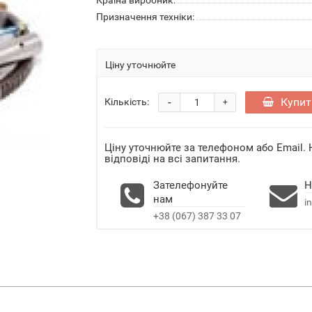
Країна виробник:
Призначення техніки:
Ціну уточнюйте
-
Купит
Кількість:
+
Ціну уточнюйте за телефоном або Email.
відповіді на всі запитання.
Зателефонуйте
Н
нам
i
+38 (067) 387 33 07