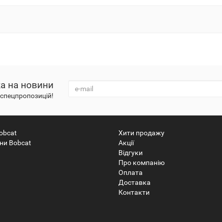
а на новини
і спецпропозицій!
obcat
Хити продажу
ни Bobcat
Акції
Відгуки
Про компанію
Оплата
Доставка
Контакти