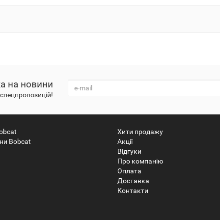
а на новини
і спецпропозицій!
obcat
Хити продажу
ни Bobcat
Акції
Відгуки
Про компанію
Оплата
Доставка
Контакти