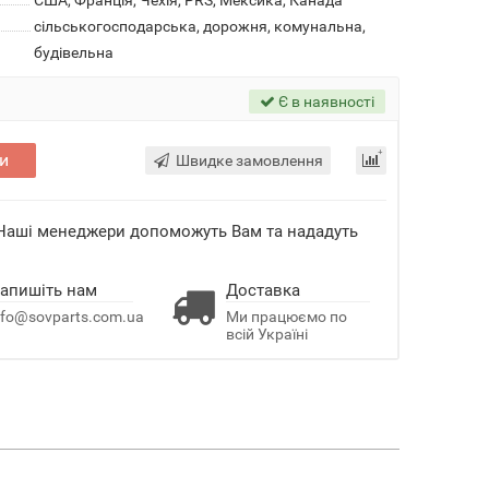
США, Франція, Чехія, PRS, Мексика, Канада
сільськогосподарська, дорожня, комунальна,
будівельна
Є в наявності
и
Швидке замовлення
 Наші менеджери допоможуть Вам та нададуть
апишіть нам
Доставка
nfo@sovparts.com.ua
Ми працюємо по
всій Україні