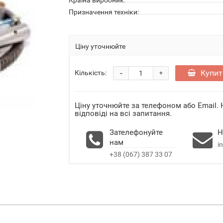
Країна виробник:
Призначення техніки:
Ціну уточнюйте
-
Купит
Кількість:
+
Ціну уточнюйте за телефоном або Email.
відповіді на всі запитання.
Зателефонуйте
Н
нам
i
+38 (067) 387 33 07